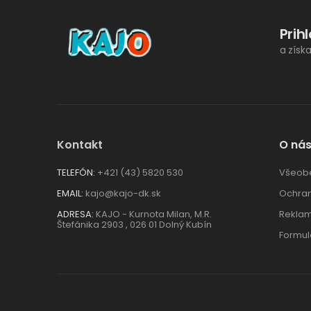
Prih
a získ
Kontakt
O ná
TELEFÓN:
+421 (43) 5820 530
Všeob
EMAIL:
kajo@kajo-dk.sk
Ochran
ADRESA:
KAJO - Kurnota Milan, M.R.
Reklam
Štefánika 2903 , 026 01 Dolný Kubín
Formul