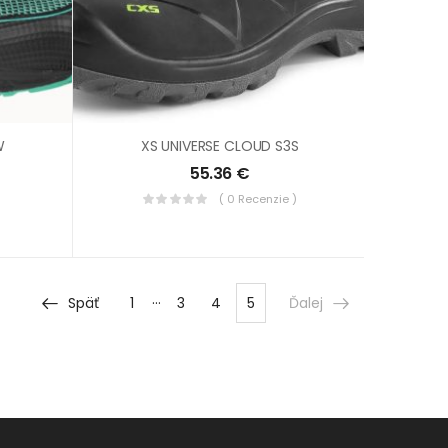
W
XS UNIVERSE CLOUD S3S
55.36
€
( 0 Recenzie )
…
Späť
1
3
4
5
Ďalej