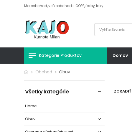
Maloobchod, veľkoobchod s OOPP, farby, laky.
Kategórie Produktov
Domov
Obchod
Obuv
Všetky kategórie
ZORADIŤ 
Home
Obuv
Ochrana dýchacích ciest