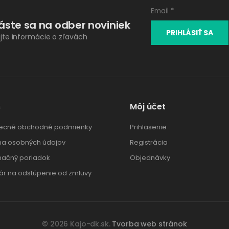
láste sa na odber noviniek
ajte informácie o zľavách
s
Môj účet
ecné obchodné podmienky
Prihlasenie
a osobných údajov
Registrácia
ačný poriadok
Objednávky
ár na odstúpenie od zmluvy
© 2026 Kajo-dk.sk.
Tvorba web stránok