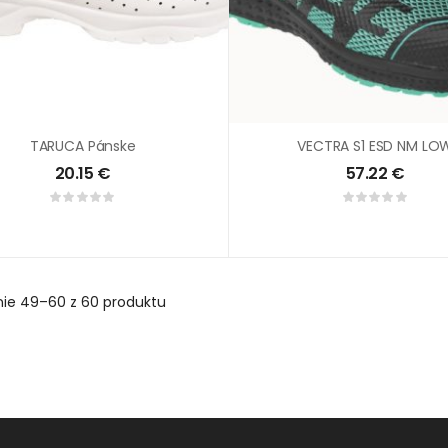
TARUCA Pánske
VECTRA S1 ESD NM LO
20.15
€
57.22
€
nie
49–60 z 60
produktu