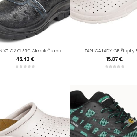
N XT O2 CI SRC Členok Čierna
TARUCA LADY OB Šľapky B
46.43
€
15.87
€