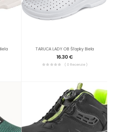
iela
TARUCA LADY OB Šľapky Biela
16.30
€
( 0 Recenzie )