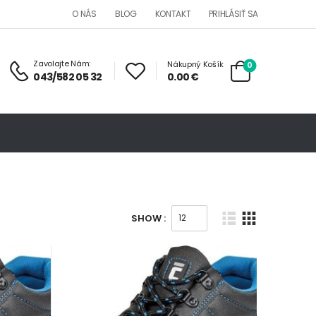
O NÁS
BLOG
KONTAKT
PRIHLÁSIŤ SA
Zavolajte Nám:
Nákupný Košík
0
0.00
€
043/582 05 32
SHOW :