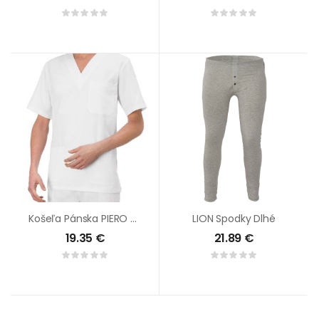
Košeľa Pánska PIERO Biela
LION Spodky Dlhé
19.35
€
21.89
€