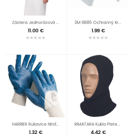
Zástera Jednorázová 100ks/bal Biel
3M 6885 Ochranný Kryt (fólia) Zorníka Séria 6000
11.00
€
1.99
€
HARRIER Rukavice Nitrilové Modré
RIMATARA Kukla Pletená Hrubá
1.32
€
4.42
€