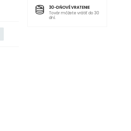
30-DŇOVÉ VRATENIE
Továr môžete vrátiť do 30
dní.