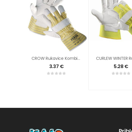
CROW Rukavice Kombinované
3.37
€
5.28
€
Prih