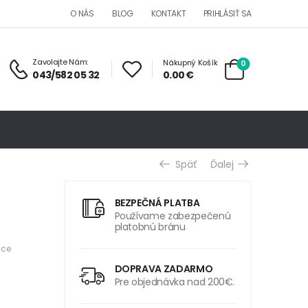
O NÁS
BLOG
KONTAKT
PRIHLÁSIŤ SA
Zavolajte Nám:
Nákupný Košík
0
0.00
€
043/582 05 32
Späť
Ďalej
BEZPEČNÁ PLATBA
Používame zabezpečenú
platobnú bránu
ice
DOPRAVA ZADARMO
Pre objednávka nad 200€.