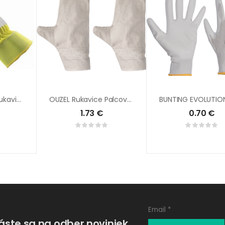
CURLEW WINTER Rukavice
OUZEL Rukavice Palcové – Plátené
1.73
€
0.70
€
láste sa na odber noviniek