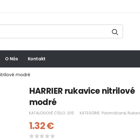
O Nás
Kontakt
itrilové modré
HARRIER rukavice nitrilové
modré
KATALÓGOVÉ ČÍSLO:
205
KATEGÓRIE:
Polomáčané
,
Rukav
1.32
€