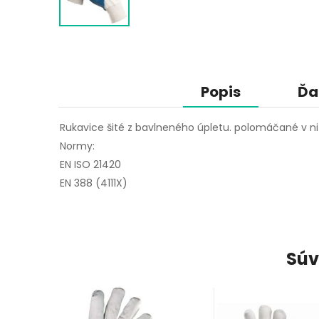
Popis
Ďa
Rukavice šité z bavlneného úpletu. polomáčané v ni
Normy:
EN ISO 21420
EN 388
(4111X)
Súv