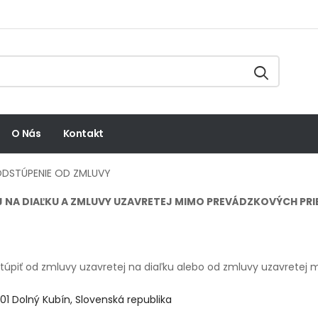
O Nás
Kontakt
ODSTÚPENIE OD ZMLUVY
J NA DIAĽKU A ZMLUVY UZAVRETEJ MIMO PREVÁDZKOVÝCH P
 odstúpiť od zmluvy uzavretej na diaľku alebo od zmluvy uzavret
01 Dolný Kubín, Slovenská republika