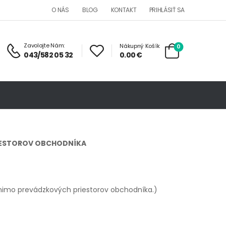
O NÁS
BLOG
KONTAKT
PRIHLÁSIŤ SA
Zavolajte Nám:
Nákupný Košík
0
0.00
€
043/582 05 32
RIESTOROV OBCHODNÍKA
ej mimo prevádzkových priestorov obchodníka.)