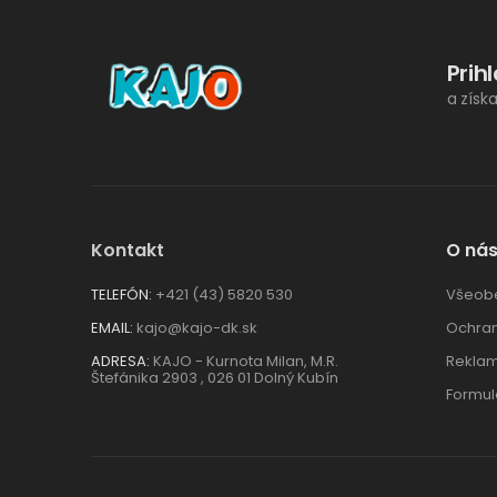
Prih
a získ
Kontakt
O ná
TELEFÓN:
+421 (43) 5820 530
Všeob
EMAIL:
kajo@kajo-dk.sk
Ochran
ADRESA:
KAJO - Kurnota Milan, M.R.
Reklam
Štefánika 2903 , 026 01 Dolný Kubín
Formul