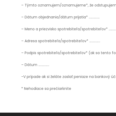
– Týmto oznamujem/oznamujeme*, že odstupujem/od
– Dátum objednania/dátum prijatia* …………..
– Meno a priezvisko spotrebiteľa/spotrebiteľov* …………
– Adresa spotrebiteľa/spotrebiteľov* …………..
– Podpis spotrebiteľa/spotrebiteľov* (ak sa tento fo
– Dátum …………..
-V prípade ak si želáte zaslať peniaze na banko
* Nehodiace sa prečiarknite