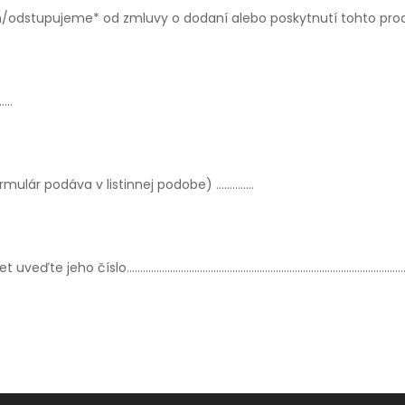
stupujeme* od zmluvy o dodaní alebo poskytnutí tohto produ
..
rmulár podáva v listinnej podobe) …………..
vý účet uveďte jeho číslo…………………………………………………………………………………………