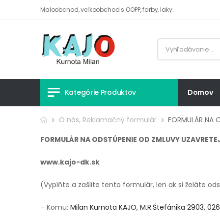
Maloobchod, veľkoobchod s OOPP, farby, laky.
Kategórie Produktov
Domov
O nás
,
Reklamačný formulár
FORMULÁR NA 
FORMULÁR NA ODSTÚPENIE OD ZMLUVY UZAVRETE
www.kajo-dk.sk
(Vyplňte a zašlite tento formulár, len ak si želáte
– Komu:
Milan Kurnota KAJO, M.R.Štefánika 2903, 026