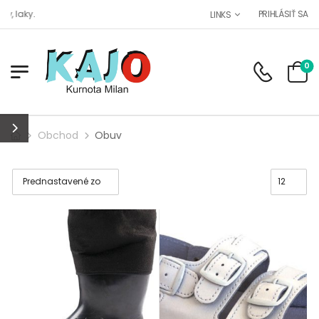
 laky.
PRIHLÁSIŤ SA
LINKS
0
Obchod
Obuv