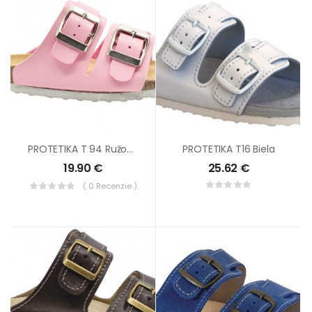
PROTETIKA T 94 Ružové
PROTETIKA T16 Biela
19.90
€
25.62
€
( 0 Recenzie )