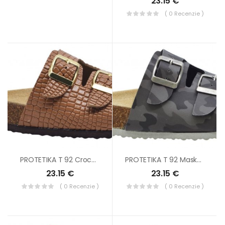
23.15
€
( 0 Recenzie )
PROTETIKA T 92 Croco Svetlo-Hnedá
PROTETIKA T 92 Maskáč Šedý
23.15
€
23.15
€
( 0 Recenzie )
( 0 Recenzie )