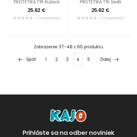
PROTETIKA T16 Ružová
PROTETIKA T16 Šedá
25.62
€
25.62
€
( 0 Recenzie )
( 0 Recenzie )
Zobrazenie
37–48 z 60
produktu
Späť
1
2
3
4
5
Ďalej
Prihláste sa na odber noviniek