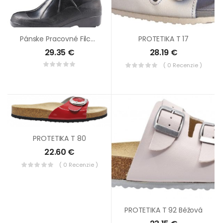
Pánske Pracovné Filcové Čižmy Čierne
PROTETIKA T 17
29.35
€
28.19
€
( 0 Recenzie )
PROTETIKA T 80
22.60
€
( 0 Recenzie )
PROTETIKA T 92 Béžová