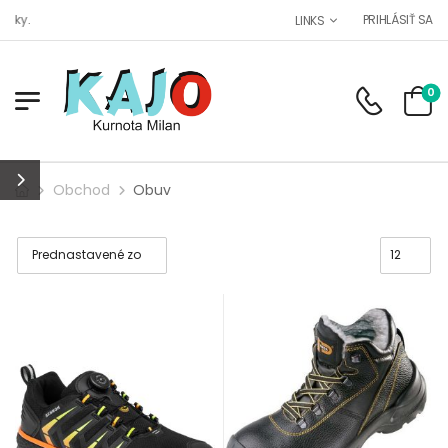
Maloobchod, veľkoobchod s 
PRIHLÁSIŤ SA
LINKS
0
Obchod
Obuv