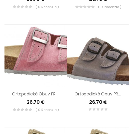
( 0 Recenzie )
( 0 Recenzie )
Ortopedická Obuv PROTETIKA T13 Ružová
Ortopedická Obuv PROTETIKA T13 Sivá
26.70
€
26.70
€
( 0 Recenzie )