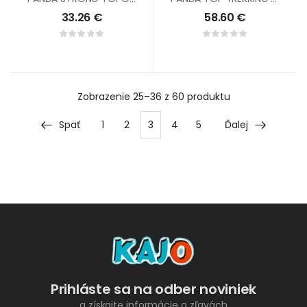
33.26
€
58.60
€
Zobrazenie
25–36 z 60
produktu
Späť
1
2
3
4
5
Ďalej
Prihláste sa na odber noviniek
a získajte informácie o zľavách