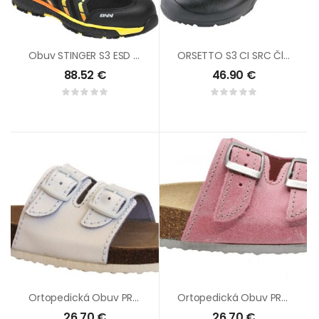
Obuv STINGER S3 ESD ATOP LOW
ORSETTO S3 CI SRC Členok
88.52
€
46.90
€
Ortopedická Obuv PROTETIKA T13 Biela
Ortopedická Obuv PROTETIKA T13 Ružová
26.70
€
26.70
€