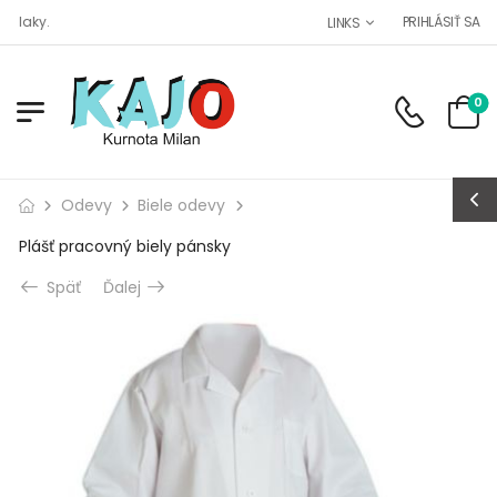
 laky.
PRIHLÁSIŤ SA
LINKS
0
Odevy
Biele odevy
Plášť pracovný biely pánsky
Späť
Ďalej