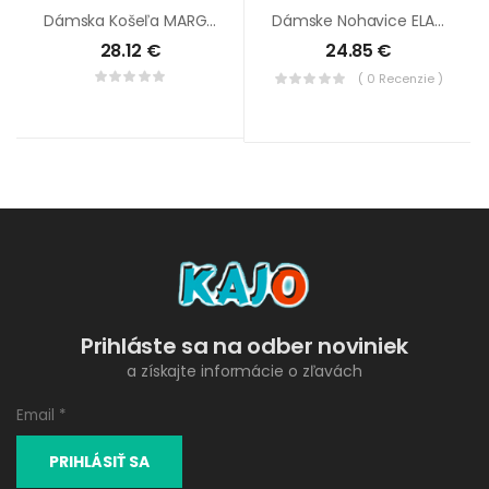
Dámska Košeľa MARGHERI
Dámske Nohavice ELA STRETCH Čierne
28.12
€
24.85
€
( 0 Recenzie )
Prihláste sa na odber noviniek
a získajte informácie o zľavách