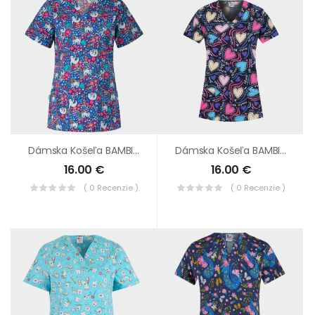
Dámska Košeľa BAMBINA Leňochod
Dámska Košeľa BAMBINA Modré Srdcia
16.00
€
16.00
€
( 0 Recenzie )
( 0 Recenzie )