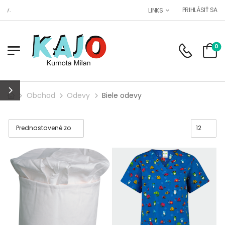
Maloobchod, veľkoobchod s O
PRIHLÁSIŤ SA
LINKS
0
Obchod
Odevy
Biele odevy