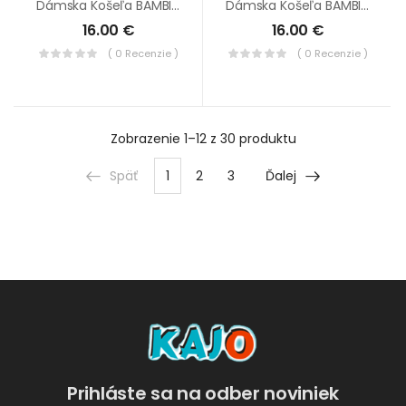
Dámska Košeľa BAMBINA Psy/mačky
Dámska Košeľa BAMBINA Ružové Zúbky
16.00
€
16.00
€
( 0 Recenzie )
( 0 Recenzie )
Zobrazenie
1–12 z 30
produktu
Späť
1
2
3
Ďalej
Prihláste sa na odber noviniek