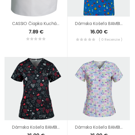
CASSIO Čiapka Kuchárska Biela
Dámska Košeľa BAMBINA Chrobáčiky
7.89
€
16.00
€
( 0 Recenzie )
Dámska Košeľa BAMBINA Čierna Srdcia
Dámska Košeľa BAMBINA Fialová Srdiečka