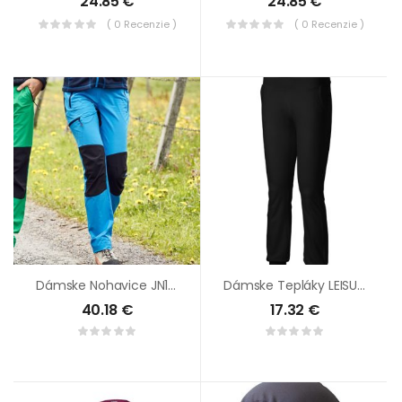
24.85
€
24.85
€
( 0 Recenzie )
( 0 Recenzie )
Dámske Nohavice JN1205
Dámske Tepláky LEISURE
40.18
€
17.32
€