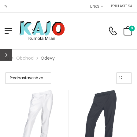
Maloobchod, veľkoobchod s 
PRIHLÁSIŤ SA
LINKS
0
Obchod
Odevy