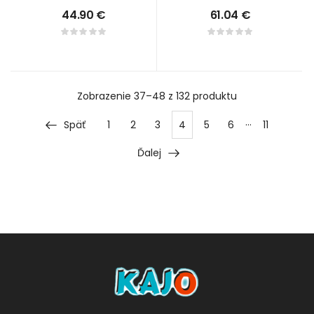
44.90
€
61.04
€
Zobrazenie
37–48 z 132
produktu
…
Späť
1
2
3
4
5
6
11
Ďalej