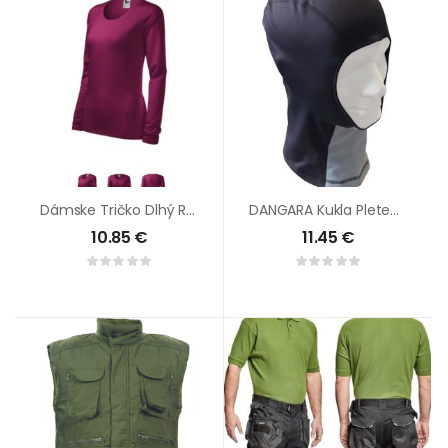
Dámske Tričko Dlhý Rukáv SLIM
DANGARA Kukla Pletená Čierna
10.85
€
11.45
€