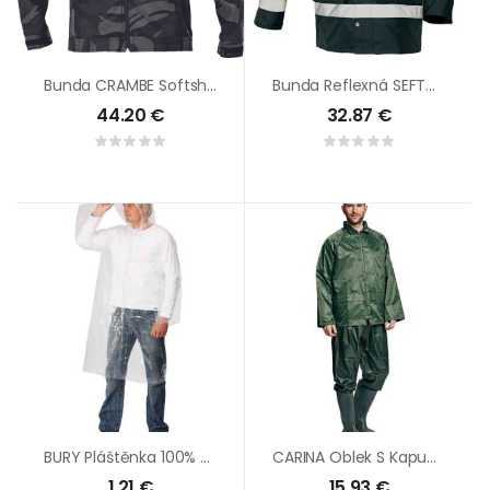
Bunda CRAMBE Softshellová
Bunda Reflexná SEFTON
44.20
€
32.87
€
BURY Pláštěnka 100% PE Biela
CARINA Oblek S Kapucňou
1.21
€
15.93
€