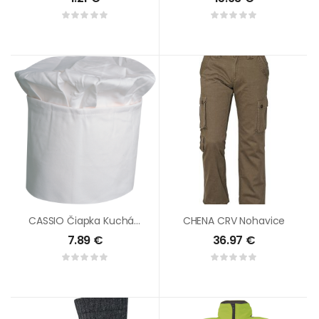
CASSIO Čiapka Kuchárska Biela
CHENA CRV Nohavice
7.89
€
36.97
€