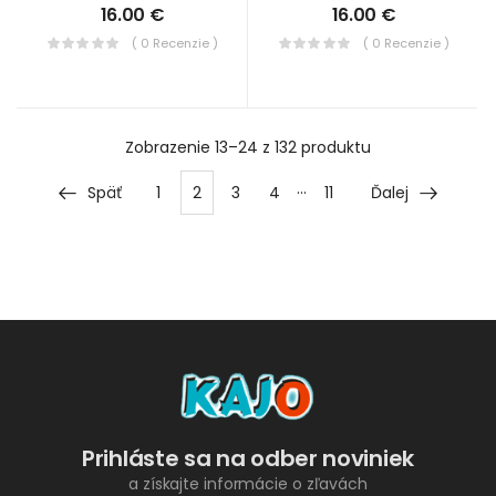
16.00
€
16.00
€
( 0 Recenzie )
( 0 Recenzie )
Zobrazenie
13–24 z 132
produktu
…
Späť
1
2
3
4
11
Ďalej
Prihláste sa na odber noviniek
a získajte informácie o zľavách