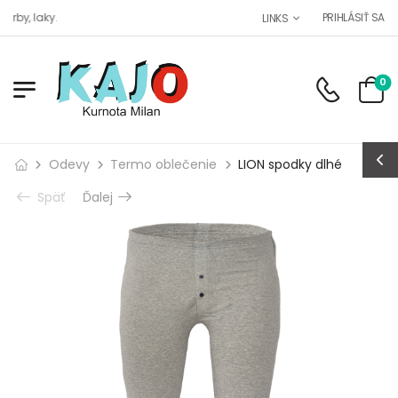
by, laky.
PRIHLÁSIŤ SA
LINKS
0
Odevy
Termo oblečenie
LION spodky dlhé
Späť
Ďalej