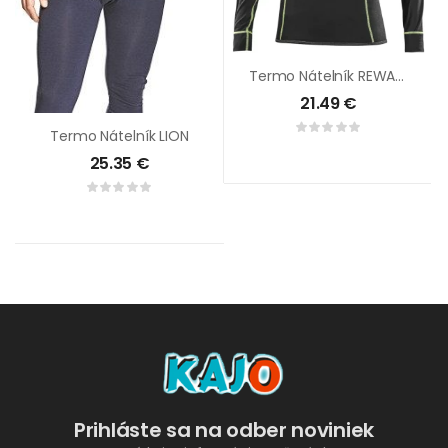
Termo Nátelník REWARD Dámsky
21.49
€
Termo Nátelník LION
25.35
€
Prihláste sa na odber noviniek