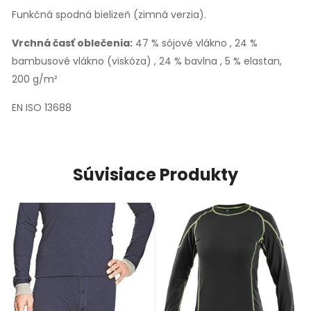
Funkčná spodná bielizeň (zimná verzia).
Vrchná časť oblečenia:
47 % sójové vlákno , 24 %
bambusové vlákno (viskóza) , 24 % bavlna , 5 % elastan,
200 g/m²
EN ISO 13688
Súvisiace Produkty