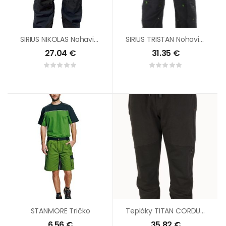
SIRIUS NIKOLAS Nohavice
SIRIUS TRISTAN Nohavice Na Traky
27.04
€
31.35
€
STANMORE Tričko
Tepláky TITAN CORDURA Čierne
6.56
€
35.82
€