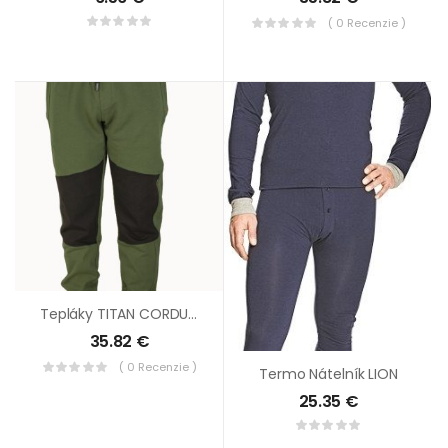
( 0 Recenzie )
Tepláky TITAN CORDURA Zelené
35.82
€
( 0 Recenzie )
Termo Nátelník LION
25.35
€