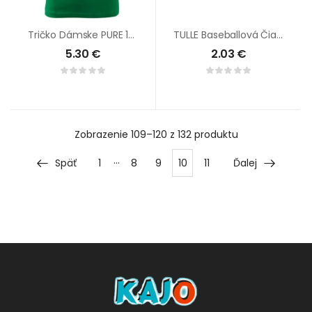
Tričko Dámske PURE 122 MALFINI
TULLE Baseballová Čiapka
5.30
€
2.03
€
Zobrazenie
109–120 z 132
produktu
…
Späť
1
8
9
10
11
Ďalej