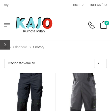
aky.
PRIHLÁSIŤ SA
LINKS
0
Obchod
Odevy