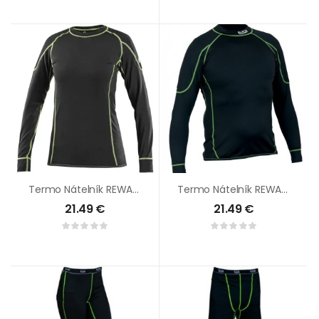
Termo Nátelník REWARD Dámsky
Termo Nátelník REWARD Pánsky
21.49
€
21.49
€